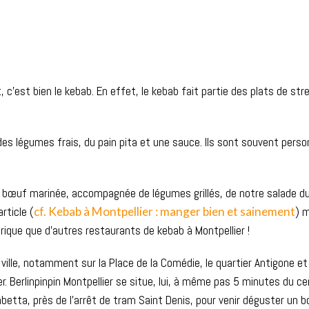
t, c’est bien le kebab. En effet, le kebab fait partie des plats de str
des légumes frais, du pain pita et une sauce. Ils sont souvent pers
 bœuf marinée, accompagnée de légumes grillés, de notre salade du 
rticle (
cf. Kebab à Montpellier : manger bien et sainement
) 
lorique que d’autres restaurants de kebab à Montpellier !
Lundi - Vendredi : 11h30 à 23
34 000 Montpellier
Samedi : 11h30 à 0h
ville, notamment sur la Place de la Comédie, le quartier Antigone et
er. Berlinpinpin Montpellier se situe, lui, à même pas 5 minutes du c
Politique de confidentialité et Mentions Légales
ambetta, près de l’arrêt de tram Saint Denis, pour venir déguster un b