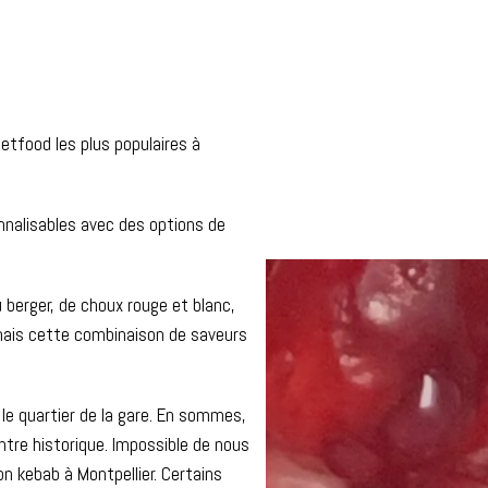
eetfood les plus populaires à
onnalisables avec des options de
berger, de choux rouge et blanc,
mais cette combinaison de saveurs
h30
04 67 56 31 45
 le quartier de la gare. En sommes,
entre historique. Impossible de nous
on kebab à Montpellier. Certains