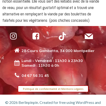
notion essentielle. Elle vous sert des kebabs avec de la viande
de veau, pour un résultat gustatif optimal et a trouvé une
alternative en remplaçant la viande par des boulettes de
falafels pour les végétariens (pois chiches concassés).
28 Cours Gambetta, 34 000 Montpellier
Lundi - Vendredi : 11h30 à 23h30
Samedi : 11h30 à 0h
04 67 56 31 45
Politique de confidentialité et Mentions Légales
© 2026 Berlinpinpin. Created for free using WordPress and